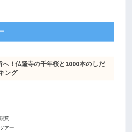
ー
へ！仏隆寺の千年桜と1000本のしだ
キング
観賞
ツアー