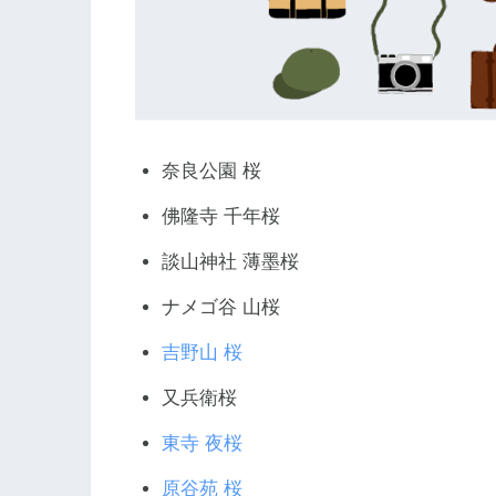
奈良公園 桜
佛隆寺 千年桜
談山神社 薄墨桜
ナメゴ谷 山桜
吉野山 桜
又兵衛桜
東寺 夜桜
原谷苑 桜