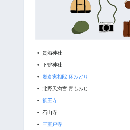
貴船神社
下鴨神社
岩倉実相院 床みどり
北野天満宮 青もみじ
祇王寺
石山寺
三室戸寺