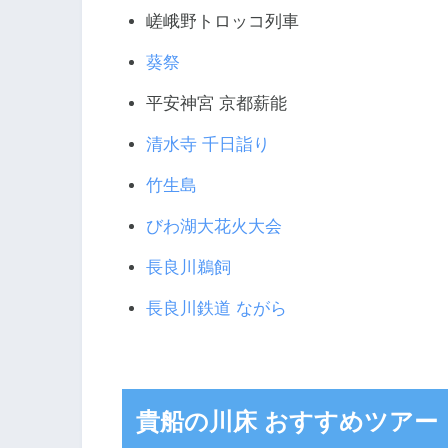
嵯峨野トロッコ列車
葵祭
平安神宮 京都薪能
清水寺 千日詣り
竹生島
びわ湖大花火大会
長良川鵜飼
長良川鉄道 ながら
貴船の川床 おすすめツアー