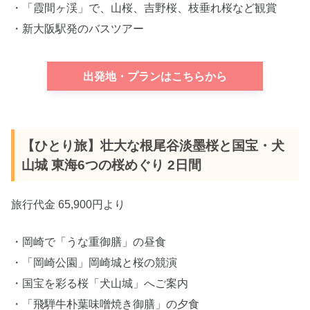
・「霞間ヶ渓」で、山桜、吉野桜、枝垂れ桜など観賞
・新大阪駅発のバスツアー
出発地・プランはこちらから
【ひとり旅】壮大な根尾谷淡墨桜と国宝・犬
山城 東海6つの桜めぐり 2日間
旅行代金 65,900円より
・岡崎で「うな重御膳」の昼食
・「岡崎公園」岡崎城と桜の競演
・国宝を彩る桜「犬山城」へご案内
・「飛騨牛朴葉味噌焼き御膳」の夕食