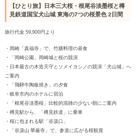
【ひとり旅】日本三大桜・根尾谷淡墨桜と樽
見鉄道国宝犬山城 東海の7つの桜景色 2日間
旅行代金 59,900円より
・岡崎「真福寺」で、竹膳料理の昼食
・「岡崎公園」岡崎城と桜の競演
・日本最古の木造天守とソメイヨシノの競演「犬山城」へ
ご案内
・「飛騨牛陶板焼き」の夕食
・岐阜市内のホテルに宿泊
・「根尾谷淡墨桜」比較的混雑の少ない朝にご案内
・樽見駅から、「樽見鉄道」に乗車
・桜に包まれる駅「谷汲口」
・「谷汲山 華厳寺」で、参道に広がる桜観賞