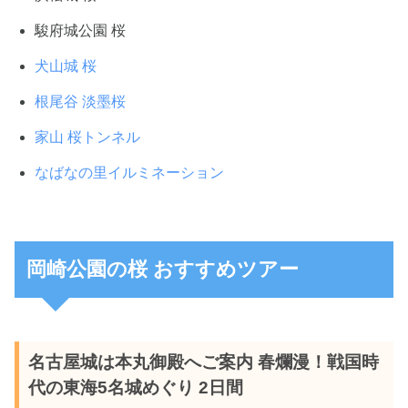
駿府城公園 桜
犬山城 桜
根尾谷 淡墨桜
家山 桜トンネル
なばなの里イルミネーション
岡崎公園の桜 おすすめツアー
名古屋城は本丸御殿へご案内 春爛漫！戦国時
代の東海5名城めぐり 2日間