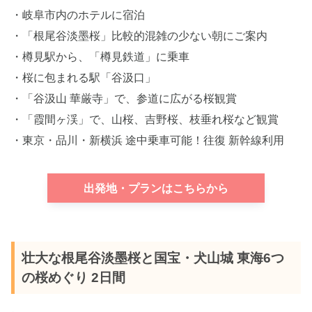
・岐阜市内のホテルに宿泊
・「根尾谷淡墨桜」比較的混雑の少ない朝にご案内
・樽見駅から、「樽見鉄道」に乗車
・桜に包まれる駅「谷汲口」
・「谷汲山 華厳寺」で、参道に広がる桜観賞
・「霞間ヶ渓」で、山桜、吉野桜、枝垂れ桜など観賞
・東京・品川・新横浜 途中乗車可能！往復 新幹線利用
出発地・プランはこちらから
壮大な根尾谷淡墨桜と国宝・犬山城 東海6つ
の桜めぐり 2日間