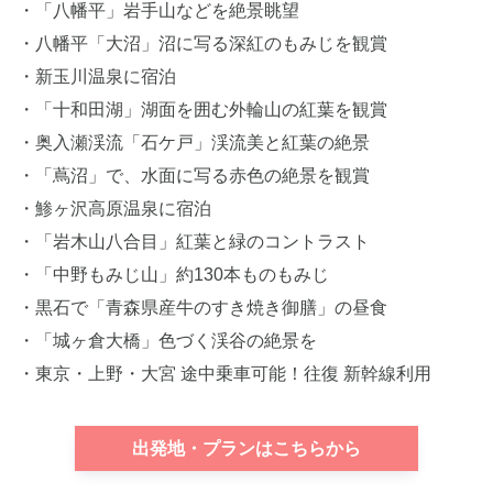
・「八幡平」岩手山などを絶景眺望
・八幡平「大沼」沼に写る深紅のもみじを観賞
・新玉川温泉に宿泊
・「十和田湖」湖面を囲む外輪山の紅葉を観賞
・奥入瀬渓流「石ケ戸」渓流美と紅葉の絶景
・「蔦沼」で、水面に写る赤色の絶景を観賞
・鯵ヶ沢高原温泉に宿泊
・「岩木山八合目」紅葉と緑のコントラスト
・「中野もみじ山」約130本ものもみじ
・黒石で「青森県産牛のすき焼き御膳」の昼食
・「城ヶ倉大橋」色づく渓谷の絶景を
・東京・上野・大宮 途中乗車可能！往復 新幹線利用
出発地・プランはこちらから