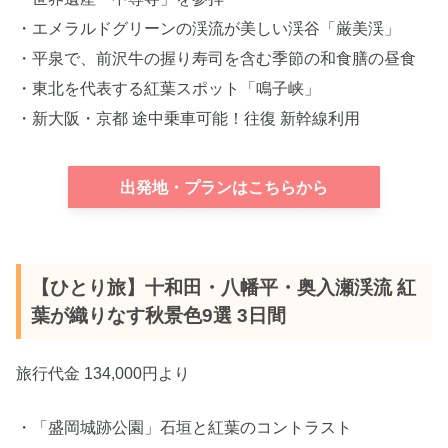
・エメラルドグリーンの渓流が美しい渓谷「厳美渓」
・平泉で、前沢牛の握り寿司を含む季節の和食膳の昼食
・東北を代表する紅葉スポット「鳴子峡」
・新大阪・京都 途中乗車可能！往復 新幹線利用
出発地・プランはこちらから
【ひとり旅】十和田・八幡平・奥入瀬渓流 紅
葉が織りなす秋景色9選 3日間
旅行代金 134,000円より
・「盛岡城跡公園」石垣と紅葉のコントラスト