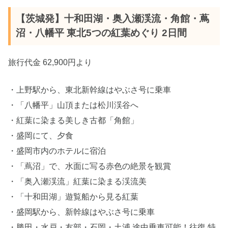
【茨城発】十和田湖・奥入瀬渓流・角館・蔦
沼・八幡平 東北5つの紅葉めぐり 2日間
旅行代金 62,900円より
・上野駅から、東北新幹線はやぶさ号に乗車
・「八幡平」山頂または松川渓谷へ
・紅葉に染まる美しき古都「角館」
・盛岡にて、夕食
・盛岡市内のホテルに宿泊
・「蔦沼」で、水面に写る赤色の絶景を観賞
・「奥入瀬渓流」紅葉に染まる渓流美
・「十和田湖」遊覧船から見る紅葉
・盛岡駅から、新幹線はやぶさ号に乗車
・勝田・水戸・友部・石岡・土浦 途中乗車可能！往復 特