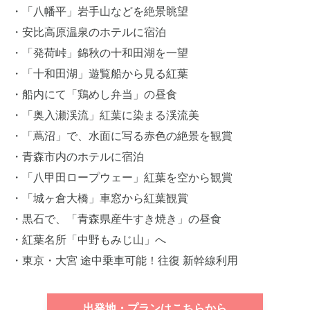
・「八幡平」岩手山などを絶景眺望
・安比高原温泉のホテルに宿泊
・「発荷峠」錦秋の十和田湖を一望
・「十和田湖」遊覧船から見る紅葉
・船内にて「鶏めし弁当」の昼食
・「奥入瀬渓流」紅葉に染まる渓流美
・「蔦沼」で、水面に写る赤色の絶景を観賞
・青森市内のホテルに宿泊
・「八甲田ロープウェー」紅葉を空から観賞
・「城ヶ倉大橋」車窓から紅葉観賞
・黒石で、「青森県産牛すき焼き」の昼食
・紅葉名所「中野もみじ山」へ
・東京・大宮 途中乗車可能！往復 新幹線利用
出発地・プランはこちらから