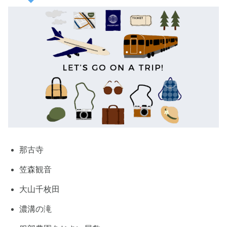
那古寺
笠森観音
大山千枚田
濃溝の滝