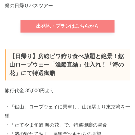
発の日帰りバスツアー
出発地・プランはこちらから
【日帰り】房総ビワ狩り食べ放題と絶景！鋸
山ロープウェー「漁船直結」仕入れ！「海の
花」にて特選御膳
旅行代金 35,000円より
・「鋸山」ロープウェイに乗車し、山頂駅より東京湾を一
望
・「たてやま旬鮨 海の花」で、特選御膳の昼食
・「渚の駅たてやま」展望デッキからの眺望